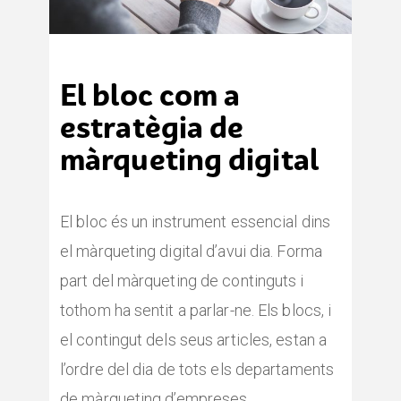
El bloc com a
estratègia de
màrqueting digital
El bloc és un instrument essencial dins
el màrqueting digital d’avui dia. Forma
part del màrqueting de continguts i
tothom ha sentit a parlar-ne. Els blocs, i
el contingut dels seus articles, estan a
l’ordre del dia de tots els departaments
de màrqueting d’empreses