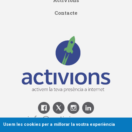
Activions
Contacte
info@activions.com
Usem les cookies per a millorar la vostra experiència
T:666 692 922