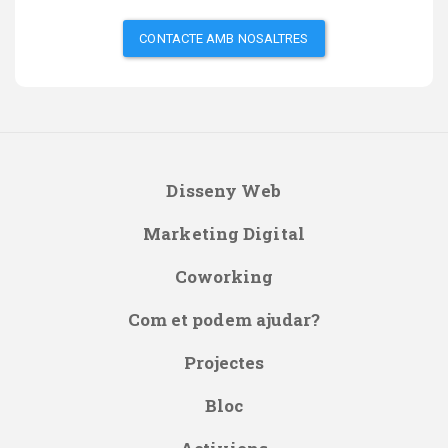
CONTACTE AMB NOSALTRES
Disseny Web
Main
Marketing Digital
navigation
Coworking
Com et podem ajudar?
Projectes
Bloc