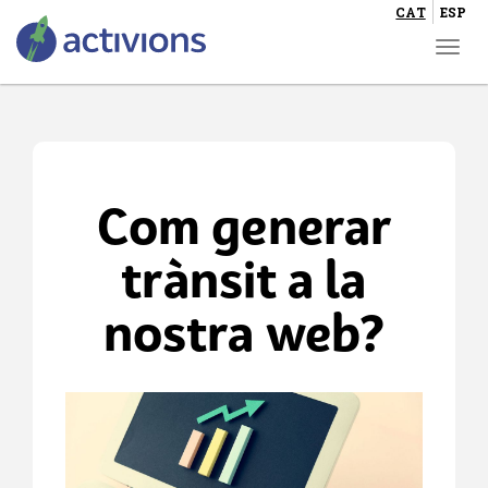
CAT
ESP
Togg
navi
Vés
al
contingut
Com generar
trànsit a la
nostra web?