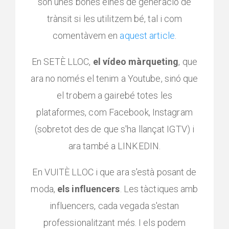
són unes bones eines de generació de
trànsit si les utilitzem bé, tal i com
comentàvem en
aquest article
.
En SETÈ LLOC,
el vídeo màrqueting
, que
ara no només el tenim a Youtube, sinó que
el trobem a gairebé totes les
plataformes, com Facebook, Instagram
(sobretot des de que s'ha llançat IGTV) i
ara també a LINKEDIN.
En VUITÈ LLOC i que ara s'està posant de
moda,
els influencers
. Les tàctiques amb
influencers, cada vegada s'estan
professionalitzant més. I els podem