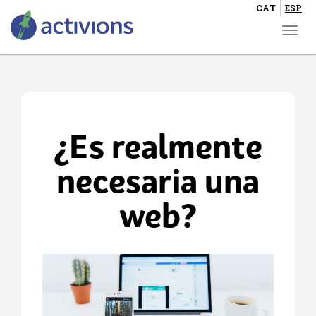
CAT
ESP
Togg
navi
Pasar
al
contenido
¿Es realmente
principal
necesaria una
web?