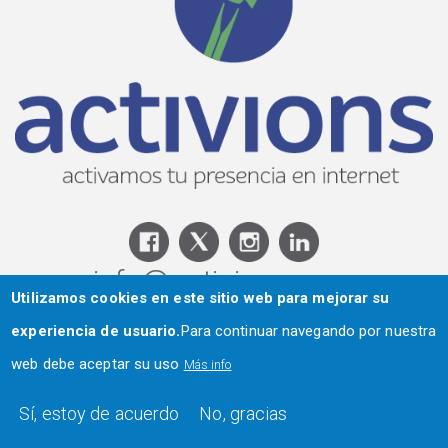
info@activions.com
Utilizamos cookies en este sitio web para mejorar su
T:666 692 922
experiencia de usuario.
Para continuar navegando por nuestra
web debe aceptar su uso
Más info
Carrer Vall 63 Baixos 2 (local)
Sí, estoy de acuerdo
No, gracias
08360 Canet de Mar, El Maresme (Barcelona)
Aviso legal
|
Privacidad
|
Cookies