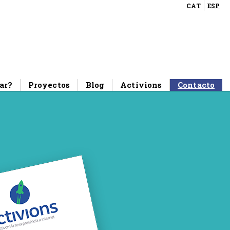
CAT
ESP
ar?
Proyectos
Blog
Activions
Contacto