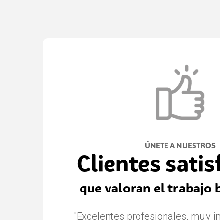
ÚNETE A NUESTROS
Clientes sati
que valoran el trabajo 
"Nos ha desarrollado diversas we
"Excelentes profesionales, muy i