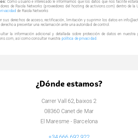
ios:
Como usuario e interesado le informamos que los datos que nos facilite estar
idores de Raiola Networks (proveedores del hosting de activions.com) dentro de la 
 privacidad
de Raiola Networks
er sus derechos de acceso, rectificación, limitación y suprimir los datos en info@a
 derecho a presentar una reclamación ante una autoridad de control.
ultar la información adicional y detallada sobre protección de datos en nuestra
ons.com, así como consultar nuestra
política de privacidad
.
¿Dónde estamos?
Carrer Vall 62, baixos 2
08360 Canet de Mar
El Maresme - Barcelona
+34 666 692 922