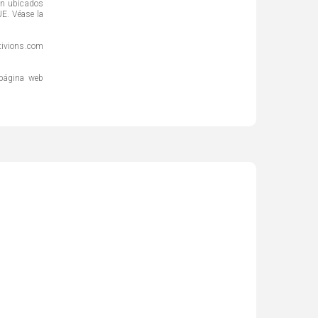
án ubicados
UE. Véase la
ctivions.com
 página web