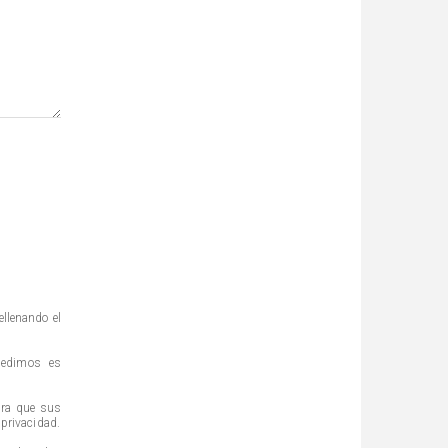
ellenando el
pedimos es
ara que sus
 privacidad.