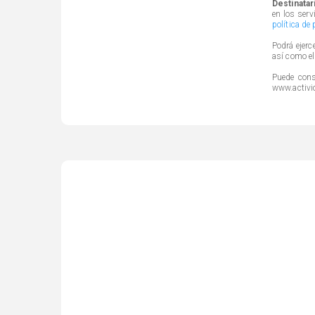
Destinatar
en los serv
política de
Podrá ejerc
así como el
Puede cons
www.activi