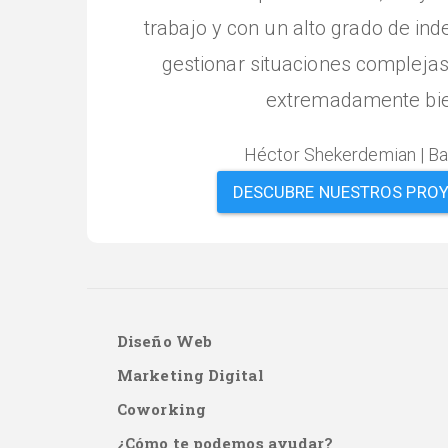
trabajo y con un alto grado de in
estado con un diseño y funcional
Quedé siempre muy conforme y 
gestionar situaciones complejas
extremadamente bie
recomendables."
Héctor Shekerdemian | Ba
Héctor Shekerdemian | Ba
DESCUBRE NUESTROS PRO
Diseño Web
Main
Marketing Digital
Coworking
Menú
¿Cómo te podemos ayudar?