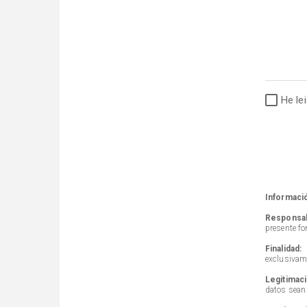
He le
Informaci
Responsab
presente fo
Finalidad:
L
exclusivame
Legitimaci
datos sean 