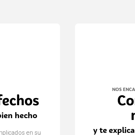
NOS ENCA
sfechos
Co
bien hecho
y te expli
bs y siempre han
mplicados en su