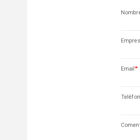
Nombr
Empre
Email
Teléfo
Coment