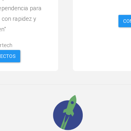
dependencia para
idad excelentes.
son altamente
 con rapidez y
CO
n"
rtech
rtech
YECTOS