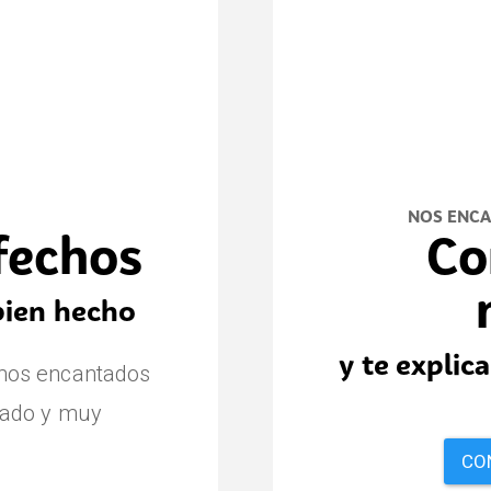
NOS ENCA
sfechos
Co
bien hecho
y te expli
amos encantados
iado y muy
CO