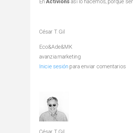
En
Activions
así lo hacemos, porque sen
César T. Gil
Eco&Ade&MK
avanzia.marketing
Inicie sesión
para enviar comentarios
César T Gil