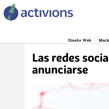
Main
Menú
Pasar
ES
al
Diseño Web
Mark
contenido
Las redes socia
principal
anunciarse